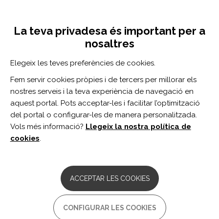
Vés
Inicia sessió
Registra't
al
UNA INICIATIVA DE:
Toggle
contingut
La teva privadesa és important per a
navigation
nosaltres
Inici
Centro de documentación
Why evaluate one-week-delayed verbal recall in patients with severe traumatic brain injury?
Elegeix les teves preferències de cookies.
CERCADOR
Fem servir cookies pròpies i de tercers per millorar els
nostres serveis i la teva experiència de navegació en
BUSCAR
aquest portal. Pots acceptar-les i facilitar l’optimització
del portal o configurar-les de manera personalitzada.
Vols més informació?
Llegeix la nostra política de
Accés professionals
cookies
.
Accés general
ACCEPTAR LES COOKIES
Why evaluate one-week-
CONFIGURAR LES COOKIES
delayed verbal recall in