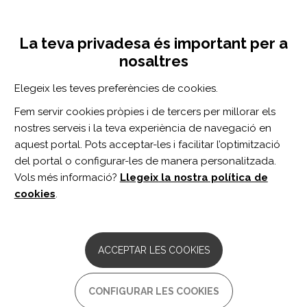
Vés
Inicia sessió
Registra't
al
UNA INICIATIVA DE:
Toggle
contingut
La teva privadesa és important per a
navigation
nosaltres
Inici
Centro de documentación
Web-based Oral Reading for Language in Aphasia (Web ORLA®): A pilot randomized control trial.
Elegeix les teves preferències de cookies.
CERCADOR
Fem servir cookies pròpies i de tercers per millorar els
nostres serveis i la teva experiència de navegació en
BUSCAR
aquest portal. Pots acceptar-les i facilitar l’optimització
del portal o configurar-les de manera personalitzada.
Vols més informació?
Llegeix la nostra política de
Accés professionals
cookies
.
Accés general
ACCEPTAR LES COOKIES
Web-based Oral Reading for
CONFIGURAR LES COOKIES
Language in Aphasia (Web