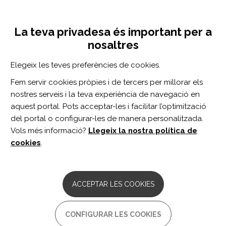
Vés
Inicia sessió
Registra't
al
UNA INICIATIVA DE:
Toggle
contingut
La teva privadesa és important per a
navigation
nosaltres
Inici
Centro de documentación
Urinary cadmium concentration and the risk of ischemic stroke
Elegeix les teves preferències de cookies.
CERCADOR
Fem servir cookies pròpies i de tercers per millorar els
nostres serveis i la teva experiència de navegació en
BUSCAR
aquest portal. Pots acceptar-les i facilitar l’optimització
del portal o configurar-les de manera personalitzada.
Vols més informació?
Llegeix la nostra política de
Accés professionals
cookies
.
Accés general
ACCEPTAR LES COOKIES
Urinary cadmium
CONFIGURAR LES COOKIES
concentration and the risk of