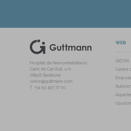
WEB
kedIn
ann Instagram
SiiDON
Hospital de Neurorehabilitació
Camí de Can Ruti, s/n
Centre 
08916 Badalona
Empode
siidon@guttmann.com
Autonomi
T. +34 93 497 77 00
Aspecte
Oportuni