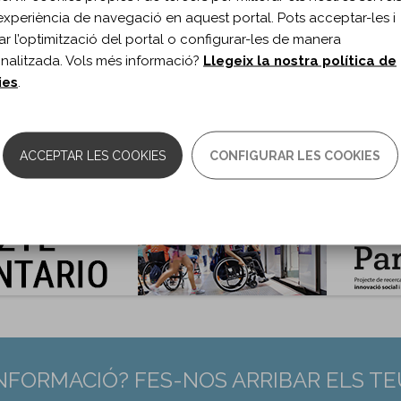
RMACIÓ BIBLIOGRÀFICA
experiència de navegació en aquest portal. Pots acceptar-les i
itar l’optimització del portal o configurar-les de manera
ublicació:
2021
nalitzada. Vols més informació?
Llegeix la nostra política de
roRehabilitation. 2021;49(3)
ies
.
s de document:
Article
ma del document:
Anglès
es:
425-434
0.3233/NRE-210088
ACCEPTAR LES COOKIES
CONFIGURAR LES COOKIES
:
34542038
INFORMACIÓ? FES-NOS ARRIBAR ELS T