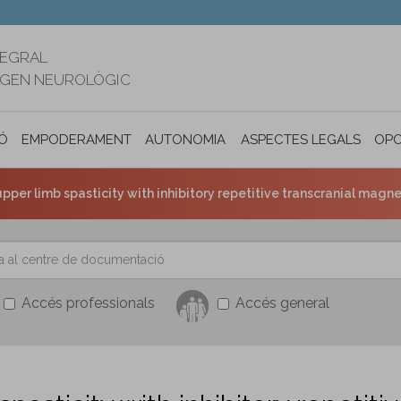
TEGRAL
RIGEN NEUROLÒGIC
Ó
EMPODERAMENT
AUTONOMIA PERSONAL I INCLUSIÓ SOC
ASPECTES LEGALS
OPO
per limb spasticity with inhibitory repetitive transcranial magnetic 
Accés professionals
Accés general