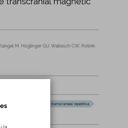
ve transcranial magnetic
tangel M, Höglinger GU, Wallesch CW, Rollnik
ation/nre210088
estimulación magnética transcraneal repetitiva
res
TMS
i la