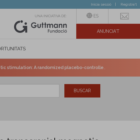
Inicia sessió
Registra't
ES
UNA INICIATIVA DE:
ANUNCIA'T
IAL
RTUNITATS
stimulation: A randomized placebo-controlled trial.
BUSCAR