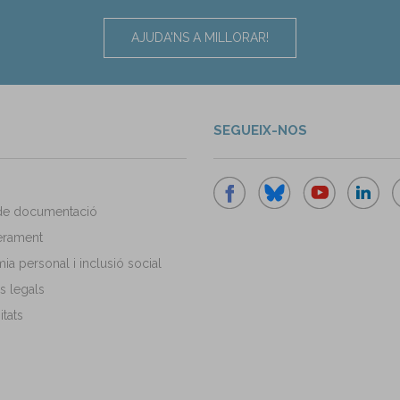
AJUDA'NS A MILLORAR!
SEGUEIX-NOS
de documentació
rament
a personal i inclusió social
s legals
tats