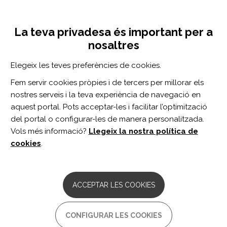
Vés
Inicia sessió
Registra't
al
UNA INICIATIVA DE:
Toggle
contingut
La teva privadesa és important per a
navigation
nosaltres
Inici
Centro de documentación
Trajectories of Occupational Cognitive Demands and Risk of Mild Cognitive Impairment and Dementia in Later Life: The HUNT4 70+ Study.
Elegeix les teves preferències de cookies.
CERCADOR
Fem servir cookies pròpies i de tercers per millorar els
nostres serveis i la teva experiència de navegació en
BUSCAR
aquest portal. Pots acceptar-les i facilitar l’optimització
del portal o configurar-les de manera personalitzada.
Vols més informació?
Llegeix la nostra política de
Accés professionals
cookies
.
Accés general
ACCEPTAR LES COOKIES
Trajectories of Occupational
CONFIGURAR LES COOKIES
Cognitive Demands and Risk