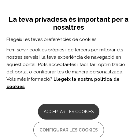
Vés
Inicia sessió
Registra't
al
UNA INICIATIVA DE:
Toggle
contingut
La teva privadesa és important per a
navigation
nosaltres
Inici
Centro de documentación
Todo lo que queríamos saber y ya sabemos sobre el sexo.
Elegeix les teves preferències de cookies.
CERCADOR
Fem servir cookies pròpies i de tercers per millorar els
nostres serveis i la teva experiència de navegació en
BUSCAR
aquest portal. Pots acceptar-les i facilitar l’optimització
del portal o configurar-les de manera personalitzada.
Vols més informació?
Llegeix la nostra política de
Accés professionals
cookies
.
Accés general
ACCEPTAR LES COOKIES
Todo lo que queríamos saber
CONFIGURAR LES COOKIES
y ya sabemos sobre el sexo.