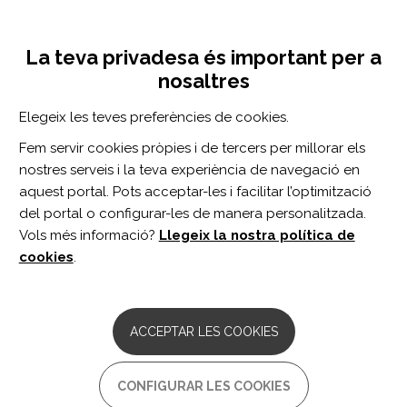
Vés
Inicia sessió
Registra't
al
UNA INICIATIVA DE:
Toggle
contingut
La teva privadesa és important per a
navigation
nosaltres
Inici
Centro de documentación
Staff-Perceived Barriers to Patient Mobilization Vary by Hospital, Discipline, and Experience: A Multisite Cross-Sectional Survey.
Elegeix les teves preferències de cookies.
CERCADOR
Fem servir cookies pròpies i de tercers per millorar els
nostres serveis i la teva experiència de navegació en
BUSCAR
aquest portal. Pots acceptar-les i facilitar l’optimització
del portal o configurar-les de manera personalitzada.
Vols més informació?
Llegeix la nostra política de
Accés professionals
cookies
.
Accés general
ACCEPTAR LES COOKIES
Staff-Perceived Barriers to
CONFIGURAR LES COOKIES
Patient Mobilization Vary by