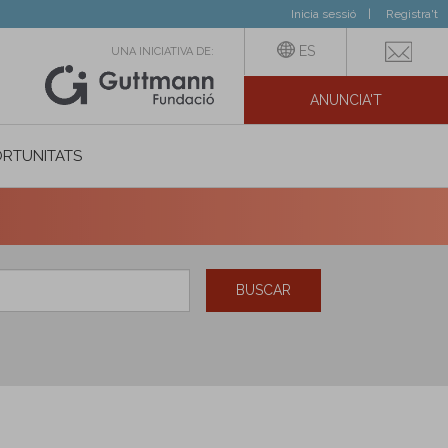
Inicia sessió
Registra't
ES
UNA INICIATIVA DE:
ANUNCIA'T
IAL
RTUNITATS
BUSCAR