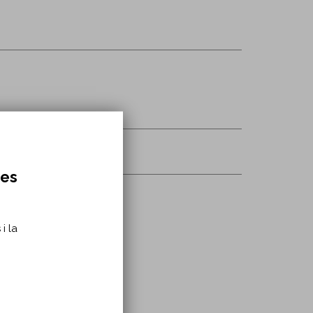
res
i la