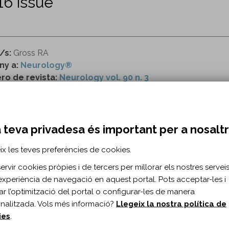
16 issue
/s:
Gross RA
ny a:
Neurology®
o de revista:
Neurology vol. 90 n. 3
ttp://n.neurology.org/content/90/3/101
 teva privadesa és important per a nosalt
RMACIÓ BIBLIOGRÀFICA
ix les teves preferències de cookies.
ublicació:
2018
rvir cookies pròpies i de tercers per millorar els nostres serveis 
rology. 2018;90(3)
experiència de navegació en aquest portal. Pots acceptar-les i
s de document:
Comentari
itar l’optimització del portal o configurar-les de manera
ma del document:
Anglès
nalitzada. Vols més informació?
Llegeix la nostra política de
10.1212/WNL.0000000000004817
ies
.