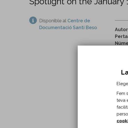
Spotlight on the January 
Disponible al
Centre de
Documentació Santi Beso
Autor
Perta
Númer
h
La
INFO
Elege
Any p
Fem se
A:
Neu
teva 
Tipu
facil
Idio
perso
DOI:
cook