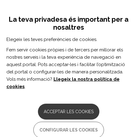
Vés
Inicia sessió
Registra't
al
UNA INICIATIVA DE:
Toggle
contingut
La teva privadesa és important per a
navigation
nosaltres
Inici
Centro de documentación
Entre el síndrome de burnout y la depresión: un análisis de la prevalencia y comorbilidad en profesores de educación primaria y secundaria
Elegeix les teves preferències de cookies.
CERCADOR
Fem servir cookies pròpies i de tercers per millorar els
nostres serveis i la teva experiència de navegació en
BUSCAR
aquest portal. Pots acceptar-les i facilitar l’optimització
del portal o configurar-les de manera personalitzada.
Vols més informació?
Llegeix la nostra política de
Accés professionals
cookies
.
Accés general
ACCEPTAR LES COOKIES
Entre el síndrome de burnout
CONFIGURAR LES COOKIES
y la depresión: un análisis de