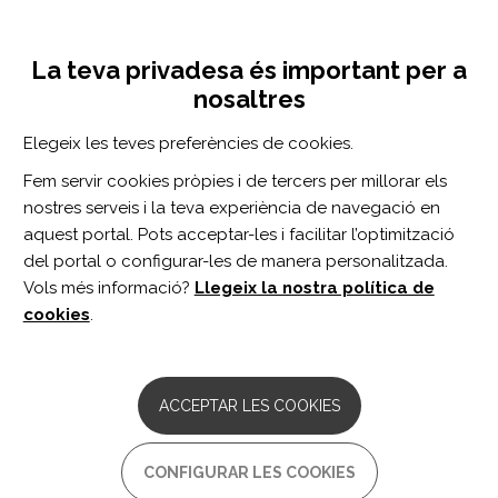
Vés
Inicia sessió
Registra't
al
UNA INICIATIVA DE:
Toggle
contingut
La teva privadesa és important per a
navigation
nosaltres
Inici
Centro de documentación
Sex differences in cerebrovascular pathologies on FLAIR in cognitively unimpaired elderly
Elegeix les teves preferències de cookies.
CERCADOR
Fem servir cookies pròpies i de tercers per millorar els
nostres serveis i la teva experiència de navegació en
BUSCAR
aquest portal. Pots acceptar-les i facilitar l’optimització
del portal o configurar-les de manera personalitzada.
Vols més informació?
Llegeix la nostra política de
Accés professionals
cookies
.
Accés general
ACCEPTAR LES COOKIES
Sex differences in
CONFIGURAR LES COOKIES
cerebrovascular pathologies