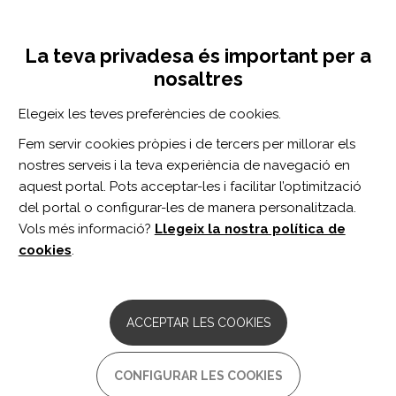
Vés
Inicia sessió
Registra't
al
UNA INICIATIVA DE:
Toggle
contingut
La teva privadesa és important per a
navigation
nosaltres
Inici
Centro de documentación
Sedentary Behavior and Quality of Life in Individuals With Parkinson's Disease.
Elegeix les teves preferències de cookies.
CERCADOR
Fem servir cookies pròpies i de tercers per millorar els
nostres serveis i la teva experiència de navegació en
BUSCAR
aquest portal. Pots acceptar-les i facilitar l’optimització
del portal o configurar-les de manera personalitzada.
Vols més informació?
Llegeix la nostra política de
Accés professionals
cookies
.
Accés general
ACCEPTAR LES COOKIES
Sedentary Behavior and
CONFIGURAR LES COOKIES
Quality of Life in Individuals