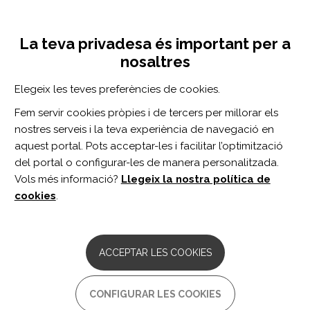
Vés
Inicia sessió
Registra't
al
UNA INICIATIVA DE:
Toggle
contingut
La teva privadesa és important per a
navigation
nosaltres
Inici
Centro de documentación
The role of premorbid adjustment in schizophrenia: Focus on cognitive remediation outcome.
Elegeix les teves preferències de cookies.
CERCADOR
Fem servir cookies pròpies i de tercers per millorar els
nostres serveis i la teva experiència de navegació en
BUSCAR
aquest portal. Pots acceptar-les i facilitar l’optimització
del portal o configurar-les de manera personalitzada.
Vols més informació?
Llegeix la nostra política de
Accés professionals
cookies
.
Accés general
ACCEPTAR LES COOKIES
The role of premorbid
CONFIGURAR LES COOKIES
adjustment in schizophrenia: