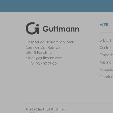
WEB
kedIn
ann Instagram
SiiDON
Hospital de Neurorehabilitació
Camí de Can Ruti, s/n
Centre 
08916 Badalona
Empode
siidon@guttmann.com
Autonomi
T. +34 93 497 77 00
Aspecte
Oportuni
© 2020 Institut Guttmann