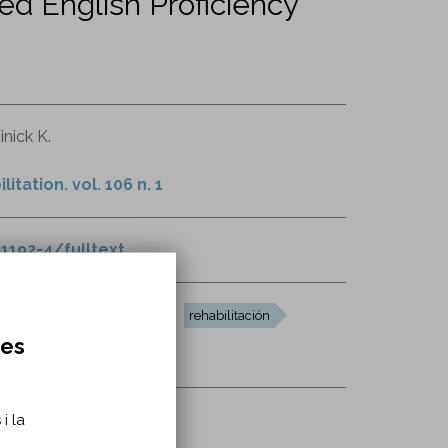
ed English Proficiency
nick K.
tation. vol. 106 n. 1
1192-4/fulltext
ominio limitado del inglés
rehabilitación
res
i la