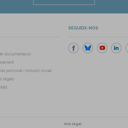
SEGUEIX-NOS
de documentació
rament
a personal i inclusió social
s legals
tats
Avís legal