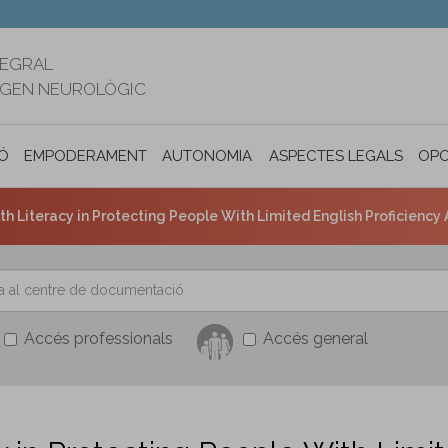
TEGRAL
RIGEN NEUROLÒGIC
Ó
EMPODERAMENT
AUTONOMIA PERSONAL I INCLUSIÓ SOC
ASPECTES LEGALS
OPO
lth Literacy in Protecting People With Limited English Proficiency 
Accés professionals
Accés general