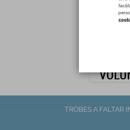
Any p
facil
A:
Arc
perso
Tipu
cook
Idio
Pàgin
DOI:
1
PMID
TROBES A FALTAR 