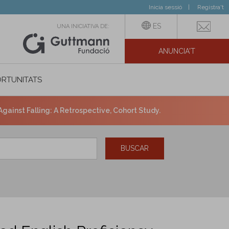
Inicia sessió
Registra't
ES
UNA INICIATIVA DE:
ANUNCIA'T
IAL
RTUNITATS
Against Falling: A Retrospective, Cohort Study.
BUSCAR