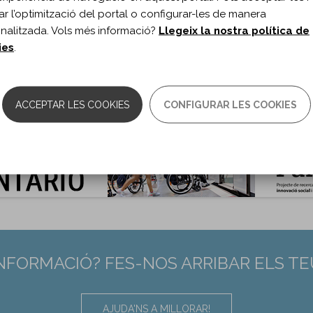
ublicació:
2025
itar l’optimització del portal o configurar-les de manera
h Phys Med Rehabil. 2025;106(1)
nalitzada. Vols més informació?
Llegeix la nostra política de
s de document:
Article
ies
.
ma del document:
Anglès
es:
37-41
0.1016/j.apmr.2024.08.011
:
39218243
ACCEPTAR LES COOKIES
CONFIGURAR LES COOKIES
INFORMACIÓ? FES-NOS ARRIBAR ELS T
AJUDA'NS A MILLORAR!