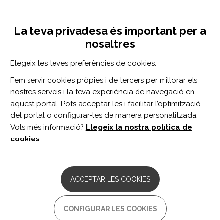
Vés
Inicia sessió
Registra't
al
UNA INICIATIVA DE:
Toggle
contingut
La teva privadesa és important per a
navigation
nosaltres
Inici
Centro de documentación
Reversible giant arachnoid granulations
Elegeix les teves preferències de cookies.
CERCADOR
Fem servir cookies pròpies i de tercers per millorar els
nostres serveis i la teva experiència de navegació en
BUSCAR
aquest portal. Pots acceptar-les i facilitar l’optimització
del portal o configurar-les de manera personalitzada.
Vols més informació?
Llegeix la nostra política de
Accés professionals
cookies
.
Accés general
ACCEPTAR LES COOKIES
Reversible giant arachnoid
CONFIGURAR LES COOKIES
granulations