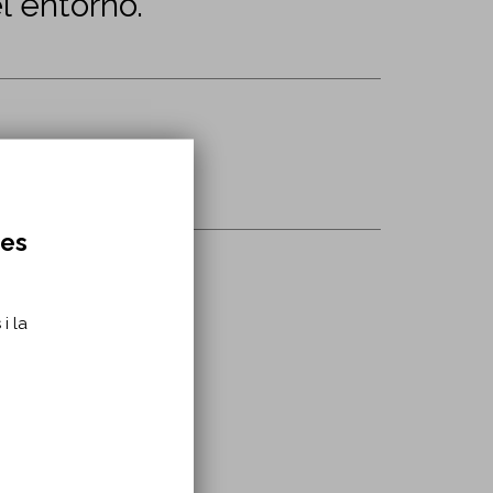
l entorno.
res
i la