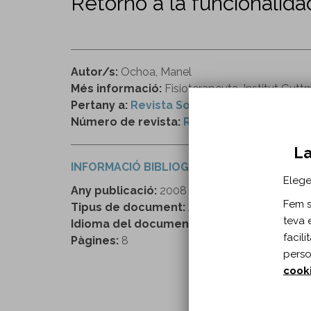
Retorno a la funcionalidad
Autor/s:
Ochoa, Manel
Més informació:
Fisioterapeuta, Institut Gut
Pertany a:
Revista Sobreruedas
Número de revista:
Revista “Sobre rueda
La
INFORMACIÓ BIBLIOGRÀFICA
Elege
Any publicació:
2008
Fem se
Tipus de document:
Article
teva 
Idioma del document:
Castellà
facil
Pàgines:
8
perso
cook