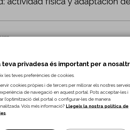
: actividad física y adaptación de
tmann
s” num.68
 teva privadesa és important per a nosalt
ix les teves preferències de cookies.
rvir cookies pròpies i de tercers per millorar els nostres serveis 
experiència de navegació en aquest portal. Pots acceptar-les i
itar l’optimització del portal o configurar-les de manera
nalitzada. Vols més informació?
Llegeix la nostra política de
ies
.