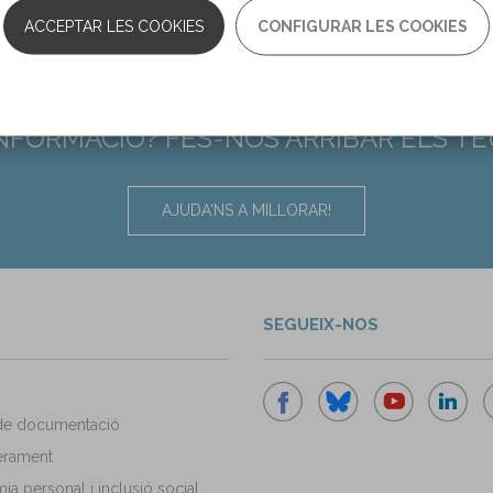
ACCEPTAR LES COOKIES
CONFIGURAR LES COOKIES
INFORMACIÓ? FES-NOS ARRIBAR ELS T
AJUDA'NS A MILLORAR!
SEGUEIX-NOS
de documentació
rament
a personal i inclusió social