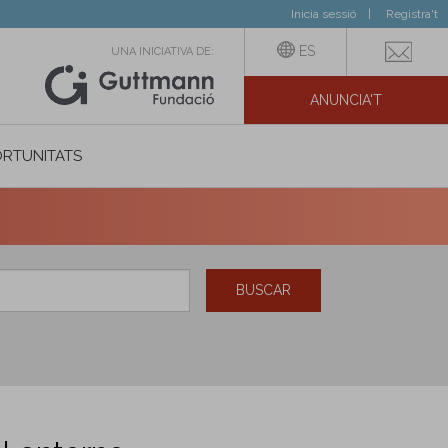
Inicia sessió
Registra't
ES
UNA INICIATIVA DE:
ANUNCIA'T
IAL
RTUNITATS
BUSCAR