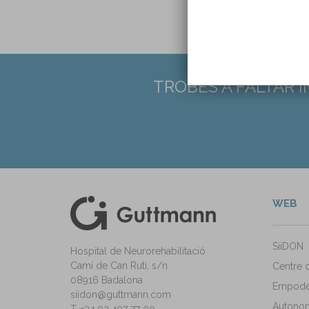
TROBES A FALTAR 
WEB
kedIn
ann Instagram
SiiDON
Hospital de Neurorehabilitació
Camí de Can Ruti, s/n
Centre 
08916 Badalona
Empode
siidon@guttmann.com
Autonomi
T. +34 93 497 77 00