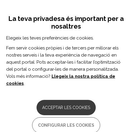
Vés
Inicia sessió
Registra't
al
UNA INICIATIVA DE:
Toggle
contingut
La teva privadesa és important per a
navigation
nosaltres
Inici
Centro de documentación
Relationships Between Wheelchair-Provision Time for Hospital Inpatients and Their Lengths of Stay and Costs of Hospitalization: A Cohort Study.
Elegeix les teves preferències de cookies.
CERCADOR
Fem servir cookies pròpies i de tercers per millorar els
nostres serveis i la teva experiència de navegació en
BUSCAR
aquest portal. Pots acceptar-les i facilitar l’optimització
del portal o configurar-les de manera personalitzada.
Vols més informació?
Llegeix la nostra política de
Accés professionals
cookies
.
Accés general
ACCEPTAR LES COOKIES
Relationships Between
CONFIGURAR LES COOKIES
Wheelchair-Provision Time for