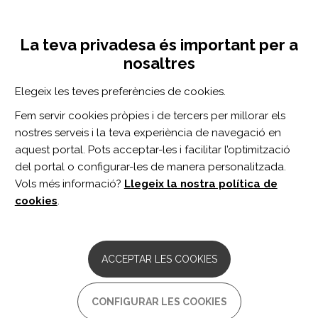
Vés
Inicia sessió
Registra't
al
UNA INICIATIVA DE:
Toggle
contingut
La teva privadesa és important per a
navigation
nosaltres
Inici
Centro de documentación
Relational Empathy, Holistic Care, and Quality of Life in Persons With Spinal Cord Injuries: A Cross-sectional Study.
Elegeix les teves preferències de cookies.
CERCADOR
Fem servir cookies pròpies i de tercers per millorar els
nostres serveis i la teva experiència de navegació en
BUSCAR
aquest portal. Pots acceptar-les i facilitar l’optimització
del portal o configurar-les de manera personalitzada.
Vols més informació?
Llegeix la nostra política de
Accés professionals
cookies
.
Accés general
ACCEPTAR LES COOKIES
Relational Empathy, Holistic
CONFIGURAR LES COOKIES
Care, and Quality of Life in