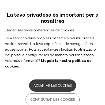
Vés
Inicia sessió
Registra't
al
UNA INICIATIVA DE:
Toggle
contingut
La teva privadesa és important per a
navigation
nosaltres
Inici
Centro de documentación
Refugees and Rehabilitation: Our Fight Against the "Globalization of Indifference".
Elegeix les teves preferències de cookies.
CERCADOR
Fem servir cookies pròpies i de tercers per millorar els
nostres serveis i la teva experiència de navegació en
BUSCAR
aquest portal. Pots acceptar-les i facilitar l’optimització
del portal o configurar-les de manera personalitzada.
Vols més informació?
Llegeix la nostra política de
Accés professionals
cookies
.
Accés general
ACCEPTAR LES COOKIES
Refugees and Rehabilitation:
CONFIGURAR LES COOKIES
Our Fight Against the