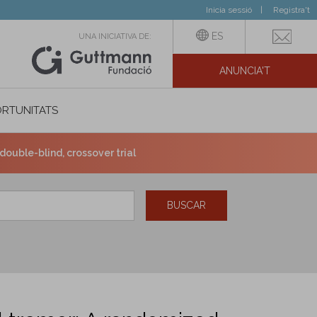
Inicia sessió
Registra't
ES
UNA INICIATIVA DE:
ANUNCIA'T
IAL
RTUNITATS
ouble-blind, crossover trial
BUSCAR