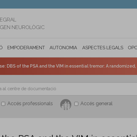
TEGRAL
RIGEN NEUROLÒGIC
Ó
EMPODERAMENT
AUTONOMIA PERSONAL I INCLUSIÓ SOC
ASPECTES LEGALS
OPO
e: DBS of the PSA and the VIM in essential tremor: A randomized, d
Accés professionals
Accés general