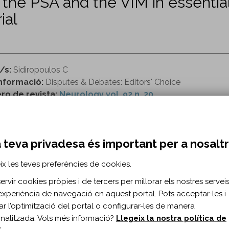
the PSA and the VIM in essentia
ial
/s:
Sidiropoulos C
nformació:
Disputes & Debates: Editors' Choice
o de revista:
Neurology vol. 92 n. 20
ttp://n.neurology.org/content/92/20/975.1.extract
 teva privadesa és important per a nosalt
RMACIÓ BIBLIOGRÀFICA
ix les teves preferències de cookies.
ublicació:
2019
rvir cookies pròpies i de tercers per millorar els nostres serveis 
rology 2019;92(20)
experiència de navegació en aquest portal. Pots acceptar-les i
s de document:
Article
itar l’optimització del portal o configurar-les de manera
ma del document:
Anglès
nalitzada. Vols més informació?
Llegeix la nostra política de
es:
975