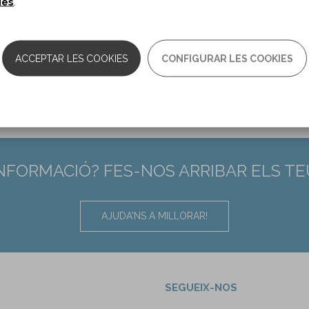
ies
.
10.1212/WNL.0000000000007522
ACCEPTAR LES COOKIES
CONFIGURAR LES COOKIES
INFORMACIÓ? FES-NOS ARRIBAR ELS T
AJUDA'NS A MILLORAR!
SEGUEIX-NOS