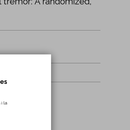
l tremor: A randomized,
res
i la