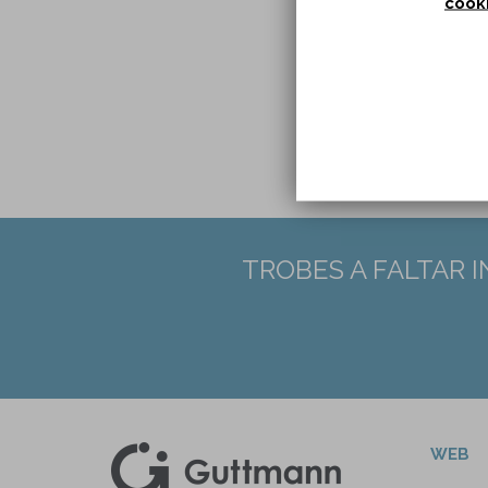
cook
DOI:
TROBES A FALTAR 
WEB