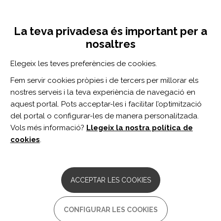
Vés
Inicia sessió
Registra't
al
UNA INICIATIVA DE:
Toggle
contingut
La teva privadesa és important per a
navigation
nosaltres
Inici
Centro de documentación
Quantification of energy expenditure during daily living activities after stroke by multi-sensor.
Elegeix les teves preferències de cookies.
CERCADOR
Fem servir cookies pròpies i de tercers per millorar els
nostres serveis i la teva experiència de navegació en
BUSCAR
aquest portal. Pots acceptar-les i facilitar l’optimització
del portal o configurar-les de manera personalitzada.
Vols més informació?
Llegeix la nostra política de
Accés professionals
cookies
.
Accés general
ACCEPTAR LES COOKIES
Quantification of energy
CONFIGURAR LES COOKIES
expenditure during daily living