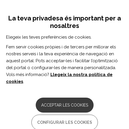
Vés
Inicia sessió
Registra't
al
UNA INICIATIVA DE:
Toggle
contingut
La teva privadesa és important per a
navigation
nosaltres
Inici
Centro de documentación
Programmed Cell Death Protein 1-Positive CD8+ T Cells in Multiple Sclerosis: Exhausted Fighters or Peacekeepers.
Elegeix les teves preferències de cookies.
CERCADOR
Fem servir cookies pròpies i de tercers per millorar els
nostres serveis i la teva experiència de navegació en
BUSCAR
aquest portal. Pots acceptar-les i facilitar l’optimització
del portal o configurar-les de manera personalitzada.
Vols més informació?
Llegeix la nostra política de
Accés professionals
cookies
.
Accés general
ACCEPTAR LES COOKIES
Programmed Cell Death
CONFIGURAR LES COOKIES
Protein 1-Positive CD8+ T