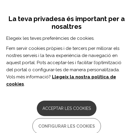
Vés
Inicia sessió
Registra't
al
UNA INICIATIVA DE:
Toggle
contingut
La teva privadesa és important per a
navigation
nosaltres
Inici
Centro de documentación
PRESSURE ULCERS ACQUIRED DURING INPATIENT REHABILITATION AFTER SPINAL CORD INJURY, CHARACTERIZATION AND PREDICTORS: A 15-YEARS' EXPERIENCE
Elegeix les teves preferències de cookies.
CERCADOR
Fem servir cookies pròpies i de tercers per millorar els
nostres serveis i la teva experiència de navegació en
BUSCAR
aquest portal. Pots acceptar-les i facilitar l’optimització
del portal o configurar-les de manera personalitzada.
Vols més informació?
Llegeix la nostra política de
Accés professionals
cookies
.
Accés general
ACCEPTAR LES COOKIES
PRESSURE ULCERS
CONFIGURAR LES COOKIES
ACQUIRED DURING