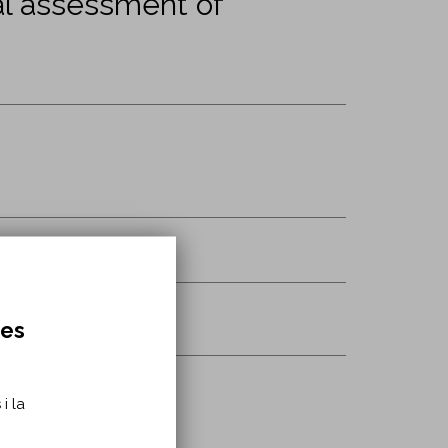
ial assessment of
tion/nre1469
res
i la