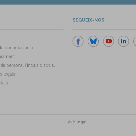
SEGUEIX-NOS
de documentació
rament
a personal i inclusió social
s legals
tats
Avís legal