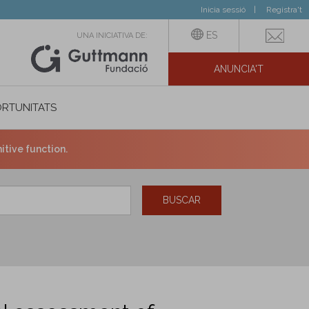
Inicia sessió
Registra't
ES
UNA INICIATIVA DE:
ANUNCIA'T
IAL
RTUNITATS
itive function.
BUSCAR