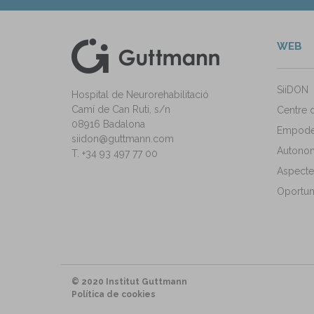
WEB
kedIn
ann Instagram
SiiDON
Hospital de Neurorehabilitació
Camí de Can Ruti, s/n
Centre 
08916 Badalona
Empode
siidon@guttmann.com
Autonomi
T. +34 93 497 77 00
Aspecte
Oportuni
© 2020 Institut Guttmann
Política de cookies