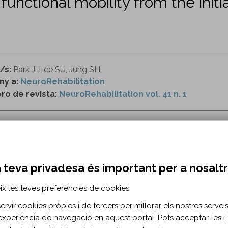
 functional mobility from the init
/s:
Park J, Lee SU, Jung SH.
ny a:
NeuroRehabilitation
o de revista:
NeuroRehabilitation vol. 41 n. 1
ttp://content.iospress.com/articles/neurorehabilita
cognición
locomoción
 teva privadesa és important per a nosalt
ix les teves preferències de cookies.
RMACIÓ BIBLIOGRÀFICA
rvir cookies pròpies i de tercers per millorar els nostres serveis 
ublicació:
2017
experiència de navegació en aquest portal. Pots acceptar-les i
roRehabilitation. 2017;41(1)