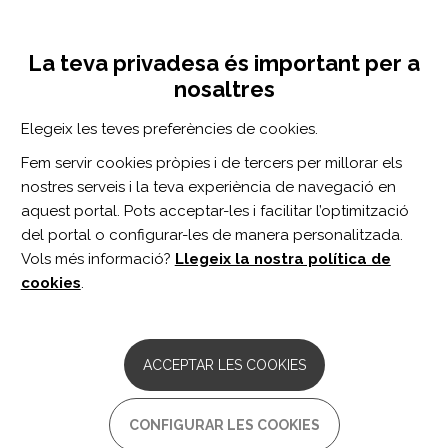
Vés
Inicia sessió
Registra't
al
UNA INICIATIVA DE:
Toggle
contingut
La teva privadesa és important per a
navigation
nosaltres
Inici
Centro de documentación
Predicting Performance in the Physical Medicine and Rehabilitation Part II Certification Oral Examination Based on Milestone Ratings.
Elegeix les teves preferències de cookies.
CERCADOR
Fem servir cookies pròpies i de tercers per millorar els
nostres serveis i la teva experiència de navegació en
BUSCAR
aquest portal. Pots acceptar-les i facilitar l’optimització
del portal o configurar-les de manera personalitzada.
Vols més informació?
Llegeix la nostra política de
Accés professionals
cookies
.
Accés general
ACCEPTAR LES COOKIES
Predicting Performance in the
CONFIGURAR LES COOKIES
Physical Medicine and