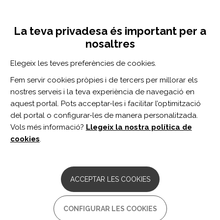
Vés
Inicia sessió
Registra't
al
UNA INICIATIVA DE:
Toggle
contingut
La teva privadesa és important per a
navigation
nosaltres
Inici
Centro de documentación
A pilot rating system to evaluate the quality of goal attainment scales used as outcome measures in rehabilitation.
Elegeix les teves preferències de cookies.
CERCADOR
Fem servir cookies pròpies i de tercers per millorar els
nostres serveis i la teva experiència de navegació en
BUSCAR
aquest portal. Pots acceptar-les i facilitar l’optimització
del portal o configurar-les de manera personalitzada.
Vols més informació?
Llegeix la nostra política de
Accés professionals
cookies
.
Accés general
ACCEPTAR LES COOKIES
A pilot rating system to
CONFIGURAR LES COOKIES
evaluate the quality of goal