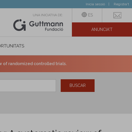
Inicia sessió
Registra't
ES
UNA INICIATIVA DE:
ANUNCIA'T
IAL
RTUNITATS
w of randomized controlled trials.
BUSCAR