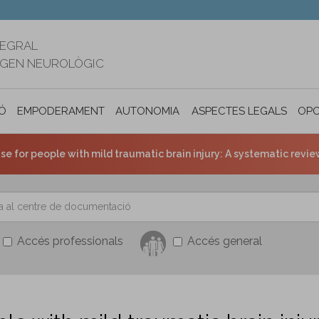
TEGRAL
RIGEN NEUROLÒGIC
Ó
EMPODERAMENT
AUTONOMIA PERSONAL I INCLUSIÓ SOC
ASPECTES LEGALS
OPO
ise for people with mild traumatic brain injury: A systematic revie
Accés professionals
Accés general