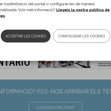
itar l’optimització del portal o configurar-les de manera
roRehabilitation. 2022;51(2)
nalitzada. Vols més informació?
Llegeix la nostra política de
s de document:
Article de revisió
ies
.
ma del document:
Anglès
es:
185-200
10.3233/NRE-220044
:
35527580
ACCEPTAR LES COOKIES
CONFIGURAR LES COOKIES
INFORMACIÓ? FES-NOS ARRIBAR ELS T
AJUDA'NS A MILLORAR!