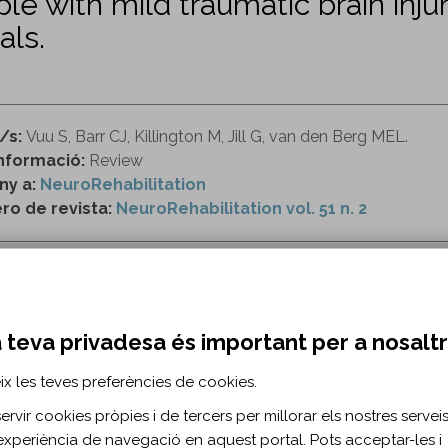
ple with mild traumatic brain inju
als.
/s:
Vuu S, Barr CJ, Killington M, Jill G, van den Berg MEL.
nformació:
Review
ny a:
NeuroRehabilitation
o de revista:
NeuroRehabilitation vol. 51 n. 2
ttps://content.iospress.com/articles/neurorehabilit
 teva privadesa és important per a nosalt
 cerebral traumática leve
conmoción cerebral
síndrome posconmo
ix les teves preferències de cookies.
RMACIÓ BIBLIOGRÀFICA
rvir cookies pròpies i de tercers per millorar els nostres serveis 
experiència de navegació en aquest portal. Pots acceptar-les i
ublicació:
2022