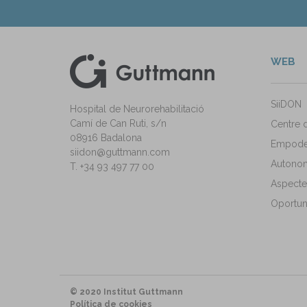
WEB
kedIn
ann Instagram
SiiDON
Hospital de Neurorehabilitació
Camí de Can Ruti, s/n
Centre 
08916 Badalona
Empode
siidon@guttmann.com
Autonomi
T. +34 93 497 77 00
Aspecte
Oportuni
© 2020 Institut Guttmann
Política de cookies