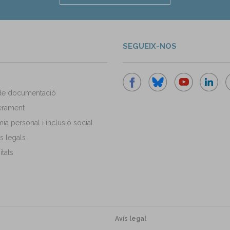
SEGUEIX-NOS
de documentació
rament
a personal i inclusió social
s legals
tats
Avís legal