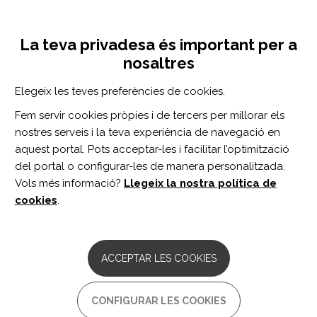
Vés
Inicia sessió
Registra't
al
UNA INICIATIVA DE:
Toggle
contingut
La teva privadesa és important per a
navigation
nosaltres
Inici
Centro de documentación
Perception of ethical misconduct by neuropsychology professionals in Spain
Elegeix les teves preferències de cookies.
CERCADOR
Fem servir cookies pròpies i de tercers per millorar els
nostres serveis i la teva experiència de navegació en
BUSCAR
aquest portal. Pots acceptar-les i facilitar l’optimització
del portal o configurar-les de manera personalitzada.
Vols més informació?
Llegeix la nostra política de
Accés professionals
cookies
.
Accés general
ACCEPTAR LES COOKIES
Perception of ethical
CONFIGURAR LES COOKIES
misconduct by