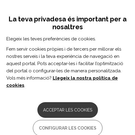
Vés
Inicia sessió
Registra't
al
UNA INICIATIVA DE:
Toggle
contingut
La teva privadesa és important per a
navigation
nosaltres
Inici
Centro de documentación
Pathophysiological and motor factors associated with collision avoidance behavior in individuals with stroke.
Elegeix les teves preferències de cookies.
CERCADOR
Fem servir cookies pròpies i de tercers per millorar els
nostres serveis i la teva experiència de navegació en
BUSCAR
aquest portal. Pots acceptar-les i facilitar l’optimització
del portal o configurar-les de manera personalitzada.
Vols més informació?
Llegeix la nostra política de
Accés professionals
cookies
.
Accés general
ACCEPTAR LES COOKIES
Pathophysiological and motor
CONFIGURAR LES COOKIES
factors associated with