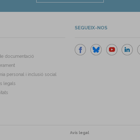
SEGUEIX-NOS
de documentació
rament
a personal i inclusió social
s legals
tats
Avís legal