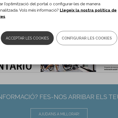
itar l’optimització del portal o configurar-les de manera
rology. 2024;102(10)
nalitzada. Vols més informació?
Llegeix la nostra política de
s de document:
Article
ies
.
ma del document:
Anglès
es:
e209388
10.1212/WNL.0000000000209388
:
38701403
ACCEPTAR LES COOKIES
CONFIGURAR LES COOKIES
INFORMACIÓ? FES-NOS ARRIBAR ELS T
AJUDA'NS A MILLORAR!