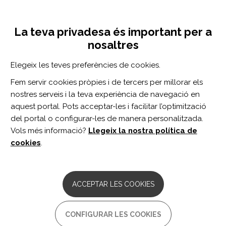
Vés
Inicia sessió
Registra't
al
UNA INICIATIVA DE:
Toggle
contingut
La teva privadesa és important per a
navigation
nosaltres
Inici
Centro de documentación
Optic nerve head edema among patients presenting to the emergency department.
Elegeix les teves preferències de cookies.
CERCADOR
Fem servir cookies pròpies i de tercers per millorar els
nostres serveis i la teva experiència de navegació en
BUSCAR
aquest portal. Pots acceptar-les i facilitar l’optimització
del portal o configurar-les de manera personalitzada.
Vols més informació?
Llegeix la nostra política de
Accés professionals
cookies
.
Accés general
ACCEPTAR LES COOKIES
Optic nerve head edema
CONFIGURAR LES COOKIES
among patients presenting to