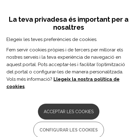
Vés
Inicia sessió
Registra't
al
UNA INICIATIVA DE:
Toggle
contingut
La teva privadesa és important per a
navigation
nosaltres
Inici
Centro de documentación
Mujer Parapléjica que explica su dia a dia con su Discapacidad. / Hablando.
Elegeix les teves preferències de cookies.
CERCADOR
Fem servir cookies pròpies i de tercers per millorar els
nostres serveis i la teva experiència de navegació en
BUSCAR
aquest portal. Pots acceptar-les i facilitar l’optimització
del portal o configurar-les de manera personalitzada.
Vols més informació?
Llegeix la nostra política de
Accés professionals
cookies
.
Accés general
ACCEPTAR LES COOKIES
Mujer Parapléjica que explica
CONFIGURAR LES COOKIES
su dia a dia con su