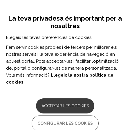
Vés
Inicia sessió
Registra't
al
UNA INICIATIVA DE:
Toggle
contingut
La teva privadesa és important per a
navigation
nosaltres
Inici
Centro de documentación
La muerte a través del cuento: un buen recurso pedagógico y didáctico en el abordaje del duelo en atención primaria.
Elegeix les teves preferències de cookies.
CERCADOR
Fem servir cookies pròpies i de tercers per millorar els
nostres serveis i la teva experiència de navegació en
BUSCAR
aquest portal. Pots acceptar-les i facilitar l’optimització
del portal o configurar-les de manera personalitzada.
Vols més informació?
Llegeix la nostra política de
Accés professionals
cookies
.
Accés general
ACCEPTAR LES COOKIES
La muerte a través del
CONFIGURAR LES COOKIES
cuento: un buen recurso