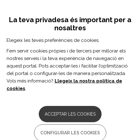
Vés
Inicia sessió
Registra't
al
UNA INICIATIVA DE:
Toggle
contingut
La teva privadesa és important per a
navigation
nosaltres
Inici
Centro de documentación
Meta-analysis and cost-effectiveness of second-line antiepileptic drugs for status epilepticus
Elegeix les teves preferències de cookies.
CERCADOR
Fem servir cookies pròpies i de tercers per millorar els
nostres serveis i la teva experiència de navegació en
BUSCAR
aquest portal. Pots acceptar-les i facilitar l’optimització
del portal o configurar-les de manera personalitzada.
Vols més informació?
Llegeix la nostra política de
Accés professionals
cookies
.
Accés general
ACCEPTAR LES COOKIES
Meta-analysis and cost-
CONFIGURAR LES COOKIES
effectiveness of second-line