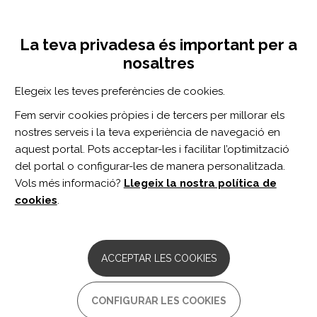
Vés
Inicia sessió
Registra't
al
UNA INICIATIVA DE:
Toggle
contingut
La teva privadesa és important per a
navigation
nosaltres
Inici
Centro de documentación
Measurement Characteristics and Clinical Utility of the Kohlman Evaluation of Living Skills Among Older Adults
Elegeix les teves preferències de cookies.
CERCADOR
Fem servir cookies pròpies i de tercers per millorar els
nostres serveis i la teva experiència de navegació en
BUSCAR
aquest portal. Pots acceptar-les i facilitar l’optimització
del portal o configurar-les de manera personalitzada.
Vols més informació?
Llegeix la nostra política de
Accés professionals
cookies
.
Accés general
ACCEPTAR LES COOKIES
Measurement Characteristics
CONFIGURAR LES COOKIES
and Clinical Utility of the