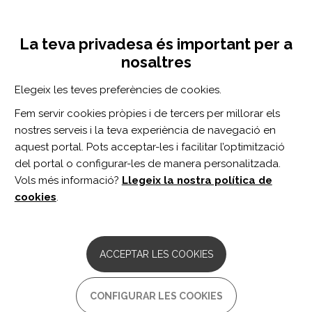
Vés
Inicia sessió
Registra't
al
UNA INICIATIVA DE:
Toggle
contingut
La teva privadesa és important per a
navigation
nosaltres
Inici
Centro de documentación
Learning from adverse treatment effects
Elegeix les teves preferències de cookies.
CERCADOR
Fem servir cookies pròpies i de tercers per millorar els
nostres serveis i la teva experiència de navegació en
BUSCAR
aquest portal. Pots acceptar-les i facilitar l’optimització
del portal o configurar-les de manera personalitzada.
Vols més informació?
Llegeix la nostra política de
Accés professionals
cookies
.
Accés general
ACCEPTAR LES COOKIES
Learning from adverse
CONFIGURAR LES COOKIES
treatment effects