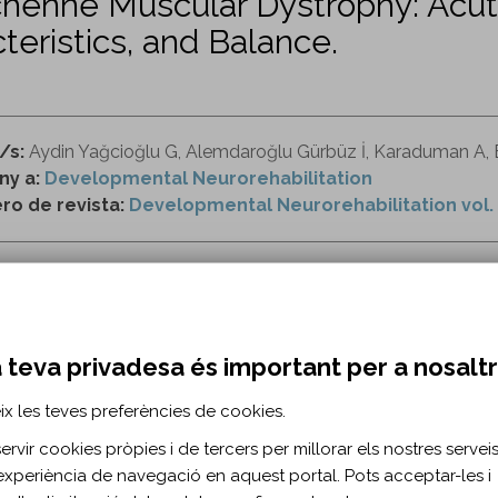
chenne Muscular Dystrophy: Acut
eristics, and Balance.
/s:
Aydin Yağcioğlu G, Alemdaroğlu Gürbüz İ, Karaduman A, B
ny a:
Developmental Neurorehabilitation
o de revista:
Developmental Neurorehabilitation vol. 
ttps://www.tandfonline.com/doi/full/10.1080/175184
e kinesiología
rendimiento
marcha
equilibrio
distrofia
 teva privadesa és important per a nosalt
ix les teves preferències de cookies.
RMACIÓ BIBLIOGRÀFICA
rvir cookies pròpies i de tercers per millorar els nostres serveis 
ublicació:
2021
experiència de navegació en aquest portal. Pots acceptar-les i
 Neurorehabil. 2021;24(3)