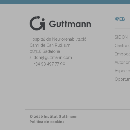
WEB
kedIn
ann Instagram
SiiDON
Hospital de Neurorehabilitació
Camí de Can Ruti, s/n
Centre 
08916 Badalona
Empode
siidon@guttmann.com
Autonomi
T. +34 93 497 77 00
Aspecte
Oportuni
© 2020 Institut Guttmann
Política de cookies