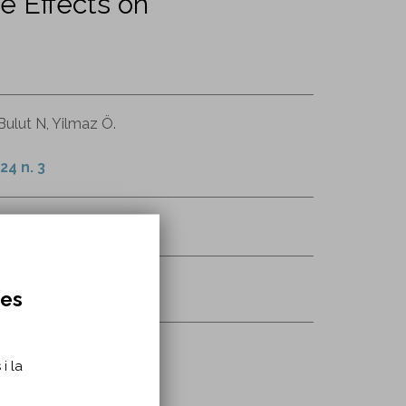
e Effects on
ulut N, Yilmaz Ö.
24 n. 3
23.2020.1839805
 muscular de Duchenne
res
i la