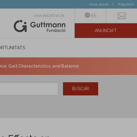
Inicia sessió
Registra't
ES
UNA INICIATIVA DE:
ANUNCIA'T
IAL
RTUNITATS
e, Gait Characteristics, and Balance.
BUSCAR