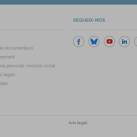
SEGUEIX-NOS
de documentació
rament
a personal i inclusió social
s legals
tats
Avís legal