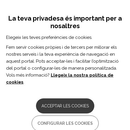
Vés
Inicia sessió
Registra't
al
UNA INICIATIVA DE:
Toggle
contingut
La teva privadesa és important per a
navigation
nosaltres
Inici
Centro de documentación
Invisible difficulties are easily missed when visible outcomes are positive: A qualitative study of patient perspectives following acute treatments for ischaemic stroke.
Elegeix les teves preferències de cookies.
CERCADOR
Fem servir cookies pròpies i de tercers per millorar els
nostres serveis i la teva experiència de navegació en
BUSCAR
aquest portal. Pots acceptar-les i facilitar l’optimització
del portal o configurar-les de manera personalitzada.
Vols més informació?
Llegeix la nostra política de
Accés professionals
cookies
.
Accés general
ACCEPTAR LES COOKIES
Invisible difficulties are easily
CONFIGURAR LES COOKIES
missed when visible