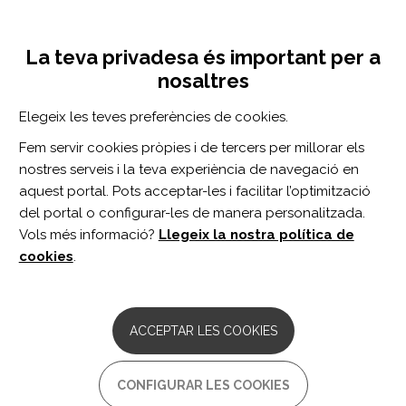
Vés
Inicia sessió
Registra't
al
UNA INICIATIVA DE:
Toggle
contingut
La teva privadesa és important per a
navigation
nosaltres
Inici
Centro de documentación
Investigación cualitativa en tiempos de covid-19: una experiencia de adaptación metodológica
Elegeix les teves preferències de cookies.
CERCADOR
Fem servir cookies pròpies i de tercers per millorar els
nostres serveis i la teva experiència de navegació en
BUSCAR
aquest portal. Pots acceptar-les i facilitar l’optimització
del portal o configurar-les de manera personalitzada.
Vols més informació?
Llegeix la nostra política de
Accés professionals
cookies
.
Accés general
ACCEPTAR LES COOKIES
Investigación cualitativa en
CONFIGURAR LES COOKIES
tiempos de covid-19: una