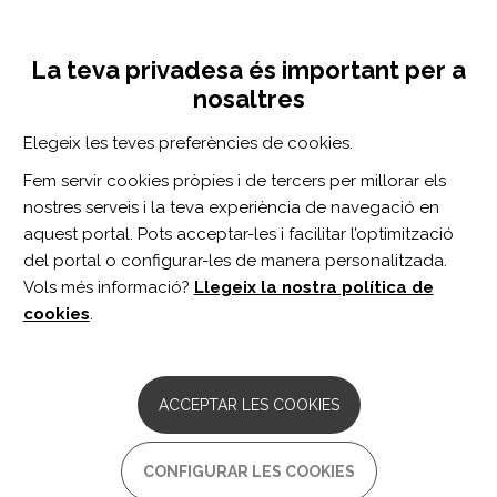
Vés
Inicia sessió
Registra't
al
UNA INICIATIVA DE:
Toggle
contingut
La teva privadesa és important per a
navigation
nosaltres
Inici
Centro de documentación
Introduction to TBI Model Systems 2012-2017 special section.
Elegeix les teves preferències de cookies.
CERCADOR
Fem servir cookies pròpies i de tercers per millorar els
nostres serveis i la teva experiència de navegació en
BUSCAR
aquest portal. Pots acceptar-les i facilitar l’optimització
del portal o configurar-les de manera personalitzada.
Vols més informació?
Llegeix la nostra política de
Accés professionals
cookies
.
Accés general
ACCEPTAR LES COOKIES
Introduction to TBI Model
CONFIGURAR LES COOKIES
Systems 2012-2017 special