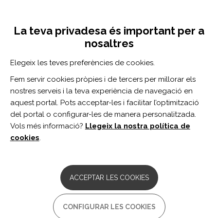
Vés
Inicia sessió
Registra't
al
UNA INICIATIVA DE:
Toggle
contingut
La teva privadesa és important per a
navigation
nosaltres
Inici
Centro de documentación
Intracranial aneurysm wall enhancement decreases under anti-inflammatory treatment
Elegeix les teves preferències de cookies.
CERCADOR
Fem servir cookies pròpies i de tercers per millorar els
nostres serveis i la teva experiència de navegació en
BUSCAR
aquest portal. Pots acceptar-les i facilitar l’optimització
del portal o configurar-les de manera personalitzada.
Vols més informació?
Llegeix la nostra política de
Accés professionals
cookies
.
Accés general
ACCEPTAR LES COOKIES
Intracranial aneurysm wall
CONFIGURAR LES COOKIES
enhancement decreases