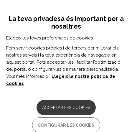
Vés
Inicia sessió
Registra't
al
UNA INICIATIVA DE:
Toggle
contingut
La teva privadesa és important per a
navigation
nosaltres
Inici
Centro de documentación
Interventions to address burden among family caregivers of persons aging with TBI: A scoping review.
Elegeix les teves preferències de cookies.
CERCADOR
Fem servir cookies pròpies i de tercers per millorar els
nostres serveis i la teva experiència de navegació en
BUSCAR
aquest portal. Pots acceptar-les i facilitar l’optimització
del portal o configurar-les de manera personalitzada.
Vols més informació?
Llegeix la nostra política de
Accés professionals
cookies
.
Accés general
ACCEPTAR LES COOKIES
Interventions to address
CONFIGURAR LES COOKIES
burden among family