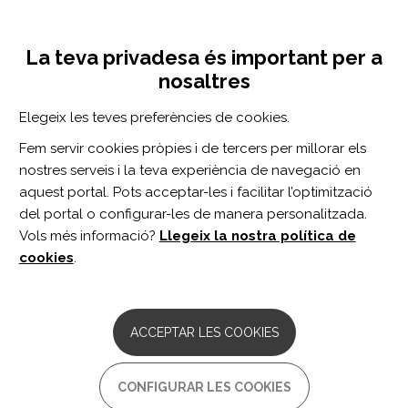
Vés
Inicia sessió
Registra't
al
UNA INICIATIVA DE:
Toggle
contingut
La teva privadesa és important per a
navigation
nosaltres
Inici
Centro de documentación
Instrucciones previas sobre tratamiento médico (también denominadas «voluntades anticipadas» ) y estado de alarma
Elegeix les teves preferències de cookies.
CERCADOR
Fem servir cookies pròpies i de tercers per millorar els
nostres serveis i la teva experiència de navegació en
BUSCAR
aquest portal. Pots acceptar-les i facilitar l’optimització
del portal o configurar-les de manera personalitzada.
Vols més informació?
Llegeix la nostra política de
Accés professionals
cookies
.
Accés general
ACCEPTAR LES COOKIES
Instrucciones previas sobre
CONFIGURAR LES COOKIES
tratamiento médico (también