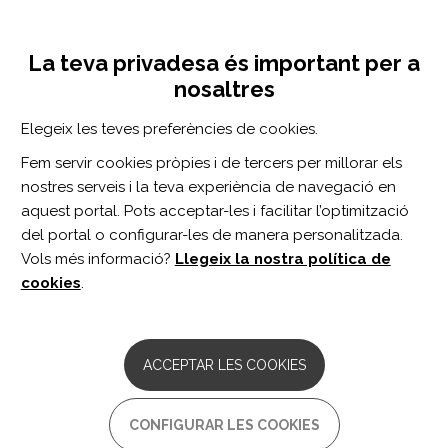
Vés
Inicia sessió
Registra't
al
UNA INICIATIVA DE:
Toggle
contingut
La teva privadesa és important per a
navigation
nosaltres
Inici
Centro de documentación
Independently ambulant, community-dwelling stroke survivors have reduced cardiorespiratory fitness, mobility and knee strength compared to an age- and gender-matched cohort.
Elegeix les teves preferències de cookies.
CERCADOR
Fem servir cookies pròpies i de tercers per millorar els
nostres serveis i la teva experiència de navegació en
BUSCAR
aquest portal. Pots acceptar-les i facilitar l’optimització
del portal o configurar-les de manera personalitzada.
Vols més informació?
Llegeix la nostra política de
Accés professionals
cookies
.
Accés general
ACCEPTAR LES COOKIES
Independently ambulant,
CONFIGURAR LES COOKIES
community-dwelling stroke