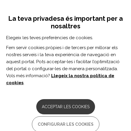
Vés
Inicia sessió
Registra't
al
UNA INICIATIVA DE:
Toggle
contingut
La teva privadesa és important per a
navigation
nosaltres
Inici
Centro de documentación
Independencia, autonomía y calidad de vida: análisis y evaluaciones
Elegeix les teves preferències de cookies.
CERCADOR
Fem servir cookies pròpies i de tercers per millorar els
nostres serveis i la teva experiència de navegació en
BUSCAR
aquest portal. Pots acceptar-les i facilitar l’optimització
del portal o configurar-les de manera personalitzada.
Vols més informació?
Llegeix la nostra política de
Accés professionals
cookies
.
Accés general
ACCEPTAR LES COOKIES
Independencia, autonomía y
CONFIGURAR LES COOKIES
calidad de vida: análisis y