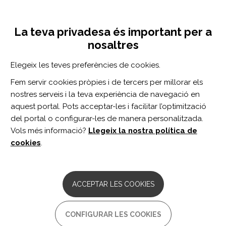
Vés
Inicia sessió
Registra't
al
UNA INICIATIVA DE:
Toggle
contingut
La teva privadesa és important per a
navigation
nosaltres
Inici
Centro de documentación
Improving Power and Sample Size Calculation in Rehabilitation Trial Reports: A Methodological Assessment.
Elegeix les teves preferències de cookies.
CERCADOR
Fem servir cookies pròpies i de tercers per millorar els
nostres serveis i la teva experiència de navegació en
BUSCAR
aquest portal. Pots acceptar-les i facilitar l’optimització
del portal o configurar-les de manera personalitzada.
Vols més informació?
Llegeix la nostra política de
Accés professionals
cookies
.
Accés general
ACCEPTAR LES COOKIES
Improving Power and Sample
CONFIGURAR LES COOKIES
Size Calculation in