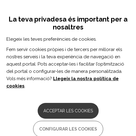
Vés
Inicia sessió
Registra't
al
UNA INICIATIVA DE:
Toggle
contingut
La teva privadesa és important per a
navigation
nosaltres
Inici
Centro de documentación
Impaired scaling of preparatory postural responses to repeated balance perturbations in Parkinsonian patients with comorbid white matter disease.
Elegeix les teves preferències de cookies.
CERCADOR
Fem servir cookies pròpies i de tercers per millorar els
nostres serveis i la teva experiència de navegació en
BUSCAR
aquest portal. Pots acceptar-les i facilitar l’optimització
del portal o configurar-les de manera personalitzada.
Vols més informació?
Llegeix la nostra política de
Accés professionals
cookies
.
Accés general
ACCEPTAR LES COOKIES
Impaired scaling of
CONFIGURAR LES COOKIES
preparatory postural