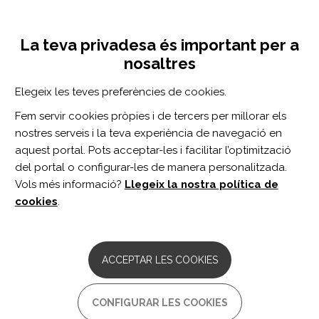
Vés
Inicia sessió
Registra't
al
UNA INICIATIVA DE:
Toggle
contingut
La teva privadesa és important per a
navigation
nosaltres
Inici
Centro de documentación
Impact of Work-Related Burn Injury on Social Reintegration Outcomes: A Life Impact Burn Recovery Evaluation (LIBRE) Study.
Elegeix les teves preferències de cookies.
CERCADOR
Fem servir cookies pròpies i de tercers per millorar els
nostres serveis i la teva experiència de navegació en
BUSCAR
aquest portal. Pots acceptar-les i facilitar l’optimització
del portal o configurar-les de manera personalitzada.
Vols més informació?
Llegeix la nostra política de
Accés professionals
cookies
.
Accés general
ACCEPTAR LES COOKIES
Impact of Work-Related Burn
CONFIGURAR LES COOKIES
Injury on Social Reintegration