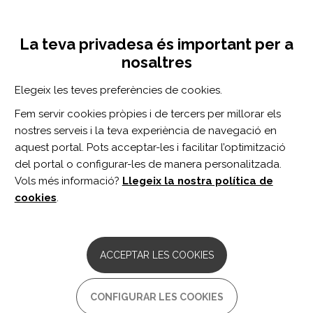
Vés
Inicia sessió
Registra't
al
UNA INICIATIVA DE:
Toggle
contingut
La teva privadesa és important per a
navigation
nosaltres
Inici
Centro de documentación
Identifying Instruments to Assess Care Quality for Individuals With Custom Ankle Foot Orthoses: A Scoping Review.
Elegeix les teves preferències de cookies.
CERCADOR
Fem servir cookies pròpies i de tercers per millorar els
nostres serveis i la teva experiència de navegació en
BUSCAR
aquest portal. Pots acceptar-les i facilitar l’optimització
del portal o configurar-les de manera personalitzada.
Vols més informació?
Llegeix la nostra política de
Accés professionals
cookies
.
Accés general
ACCEPTAR LES COOKIES
Identifying Instruments to
CONFIGURAR LES COOKIES
Assess Care Quality for