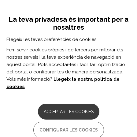
Vés
Inicia sessió
Registra't
al
UNA INICIATIVA DE:
Toggle
contingut
La teva privadesa és important per a
navigation
nosaltres
Inici
Centro de documentación
Health and Health Care Utilization Outcomes for Individuals With Traumatic Brain Injury: A 1-Year Longitudinal Study.
Elegeix les teves preferències de cookies.
CERCADOR
Fem servir cookies pròpies i de tercers per millorar els
nostres serveis i la teva experiència de navegació en
BUSCAR
aquest portal. Pots acceptar-les i facilitar l’optimització
del portal o configurar-les de manera personalitzada.
Vols més informació?
Llegeix la nostra política de
Accés professionals
cookies
.
Accés general
ACCEPTAR LES COOKIES
Health and Health Care
CONFIGURAR LES COOKIES
Utilization Outcomes for