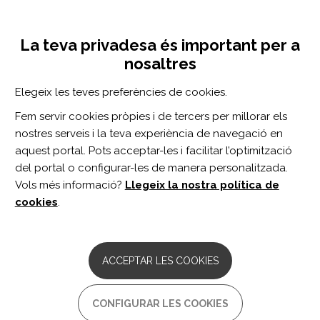
Vés
Inicia sessió
Registra't
al
UNA INICIATIVA DE:
Toggle
contingut
La teva privadesa és important per a
navigation
nosaltres
Inici
Centro de documentación
Guía clínica sobre el abordaje del dolor neuropático crónico para profesionales sanitarios desde un enfoque biopsicosocial.
Elegeix les teves preferències de cookies.
CERCADOR
Fem servir cookies pròpies i de tercers per millorar els
nostres serveis i la teva experiència de navegació en
BUSCAR
aquest portal. Pots acceptar-les i facilitar l’optimització
del portal o configurar-les de manera personalitzada.
Vols més informació?
Llegeix la nostra política de
Accés professionals
cookies
.
Accés general
ACCEPTAR LES COOKIES
Guía clínica sobre el abordaje
CONFIGURAR LES COOKIES
del dolor neuropático crónico